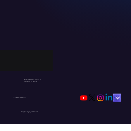
3597 E Monarch Sky Ln
Meridian, ID 83646
+49 1556 6862118
info@compaytence.com